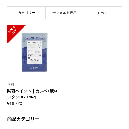
カテゴリー
デフォルト表示
すべて
S
L
D
O
U
O
T
塗料
関西ペイント｜カンペ1液M
レタンHG 15kg
¥
16,720
商品カテゴリー