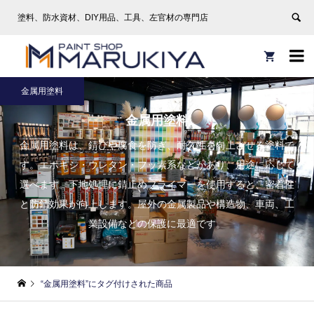
塗料、防水資材、DIY用品、工具、左官材の専門店


金属用塗料
金属用塗料
金属用塗料は、錆びや腐食を防ぎ、耐久性を向上させる塗料で
す。エポキシ・ウレタン・フッ素系などがあり、用途に応じて
選べます。下地処理に錆止めプライマーを使用すると、密着性
と防錆効果が向上します。屋外の金属製品や構造物、車両、工
業設備などの保護に最適です。
“金属用塗料”にタグ付けされた商品