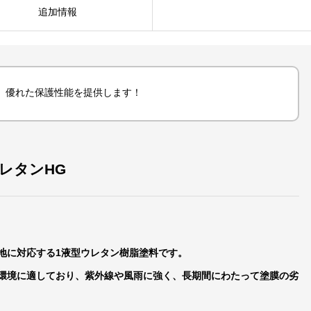
レ
追加情報
タ
ン
HG
15kg
、優れた保護性能を提供します！
個
レタンHG
地に対応する1液型ウレタン樹脂塗料です。
環境に適しており、紫外線や風雨に強く、長期間にわたって塗膜の劣