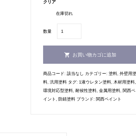
クリア
在庫切れ
関
数量
西
ペ
イ
お買い物カゴに追加
ン
ト
商品コード:
該当なし
カテゴリー:
塗料
,
外壁用
｜
料
,
汎用塗料
タグ:
1液ウレタン塗料
,
木材用塗料
カ
環境対応型塗料
,
耐候性塗料
,
金属用塗料
,
関西ペ
ン
イント
,
防錆塗料
ブランド:
関西ペイント
ペ
1
液
M