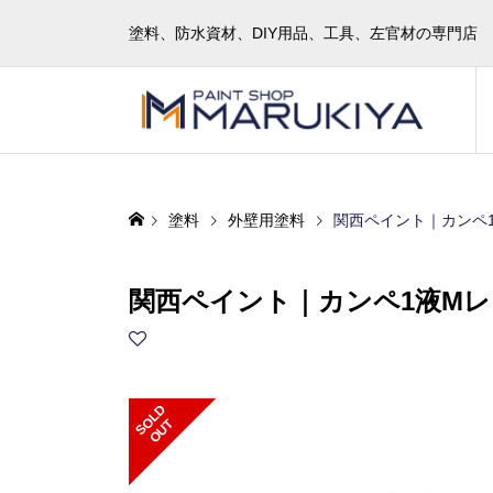
塗料、防水資材、DIY用品、工具、左官材の専門店
塗料
外壁用塗料
関西ペイント｜カンペ1液
関西ペイント｜カンペ1液Mレタ
S
L
D
O
U
O
T