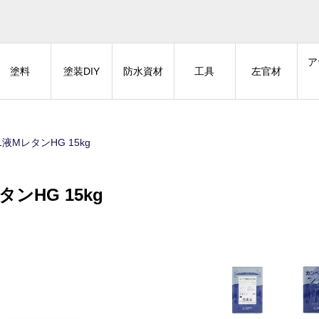
ア
塗料
塗装DIY
防水資材
工具
左官材
MレタンHG 15kg
ンHG 15kg