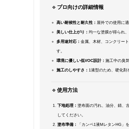
🔹
プロ向けの詳細情報
高い耐候性と耐久性：
屋外での使用に
美しい仕上がり：
均一な塗膜が得られ
多用途対応：
金属、木材、コンクリー
す。
環境に優しい低VOC設計：
施工中の臭
施工のしやすさ：
1液型のため、硬化剤
🔹
使用方法
下地処理：
塗布面の汚れ、油分、錆、
してください。
塗布準備：
「カンペ1液MレタンHG」