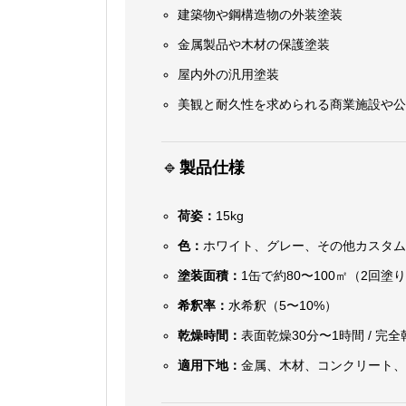
建築物や鋼構造物の外装塗装
金属製品や木材の保護塗装
屋内外の汎用塗装
美観と耐久性を求められる商業施設や
🔹
製品仕様
荷姿：
15kg
色：
ホワイト、グレー、その他カスタ
塗装面積：
1缶で約80〜100㎡（2回塗
希釈率：
水希釈（5〜10%）
乾燥時間：
表面乾燥30分〜1時間 / 完
適用下地：
金属、木材、コンクリート