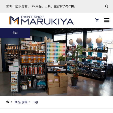
塗料、防水資材、DIY用品、工具、左官材の専門店


3kg
3kg
商品 規格
3kg