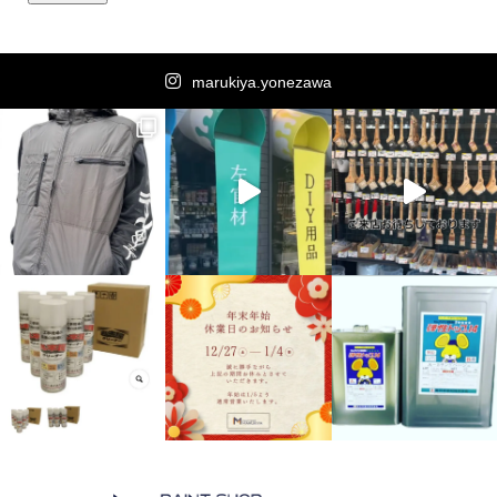
marukiya.yonezawa