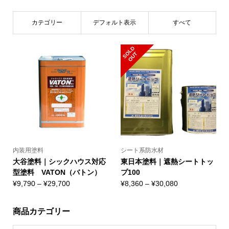
カテゴリー
デフォルト表示
すべて
S
L
D
O
U
O
T
内装用塗料
シート系防水材
大谷塗料｜シックハウス対応
東日本塗料｜遮熱シートトッ
型塗料 VATON（バトン）
プ100
価
価
¥
9,790
–
¥
29,700
¥
8,360
–
¥
30,080
格
格
帯:
帯:
商品カテゴリー
¥9,790
¥8,360
–
–