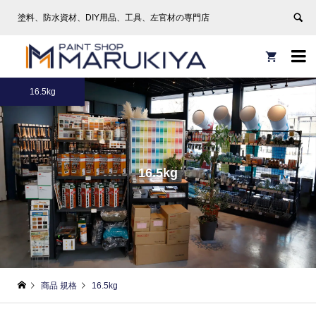
塗料、防水資材、DIY用品、工具、左官材の専門店


16.5kg
16.5kg
商品 規格
16.5kg