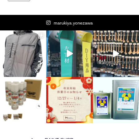
marukiya.yonezawa