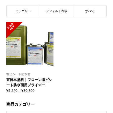
カテゴリー
デフォルト表示
すべて
S
L
D
O
U
O
T
塩ビシート防水材
東日本塗料｜フローン塩ビシ
ート防水面用プライマー
価
¥
9,240
–
¥
30,800
格
帯:
商品カテゴリー
¥9,240
–