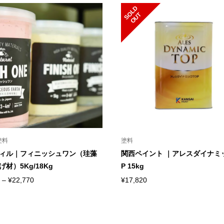
S
L
D
O
U
O
T
塗料
塗料
ィル｜フィニッシュワン（珪藻
関西ペイント ｜アレスダイナミ
材）5Kg/18Kg
P 15kg
価
–
¥
22,770
¥
17,820
格
帯:
¥7,590