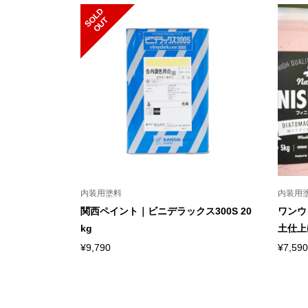
S
L
D
O
U
O
T
内装用塗料
内装用
関西ペイント｜ビニデラックス300S 20
ワンウ
kg
土仕上げ
¥
9,790
¥
7,590