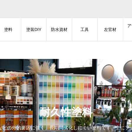
ア
塗料
塗装DIY
防水資材
工具
左官材
耐久性塗料
などの外的要因に強く、長期間劣化しにくい塗料です。主にフ