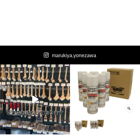
marukiya.yonezawa