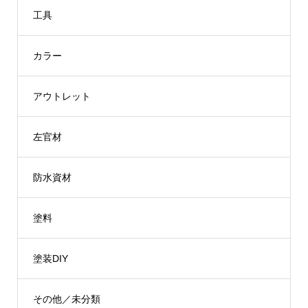
¥2,112
工具
カラー
アウトレット
左官材
防水資材
塗料
塗装DIY
その他／未分類