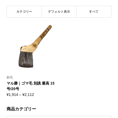
カテゴリー
デフォルト表示
すべて
刷毛
マル勝｜ゴマ毛 別誂 最高 15
号/20号
価
¥
1,914
–
¥
2,112
格
帯:
商品カテゴリー
¥1,914
–