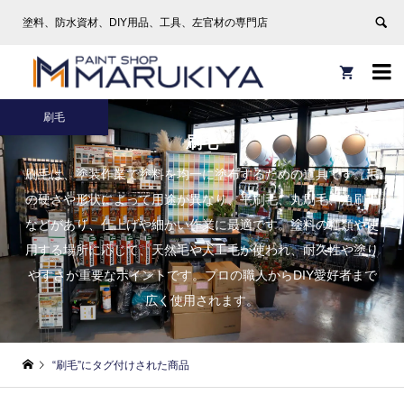
塗料、防水資材、DIY用品、工具、左官材の専門店


刷毛
刷毛
刷毛は、塗装作業で塗料を均一に塗布するための道具です。毛
の硬さや形状によって用途が異なり、平刷毛、丸刷毛、角刷毛
などがあり、仕上げや細かい作業に最適です。塗料の種類や使
用する場所に応じて、天然毛や人工毛が使われ、耐久性や塗り
やすさが重要なポイントです。プロの職人からDIY愛好者まで
広く使用されます。
“刷毛”にタグ付けされた商品