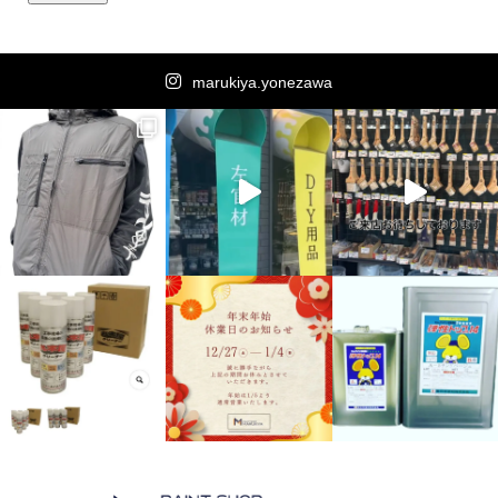
marukiya.yonezawa