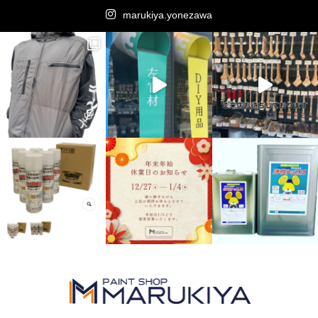
marukiya.yonezawa