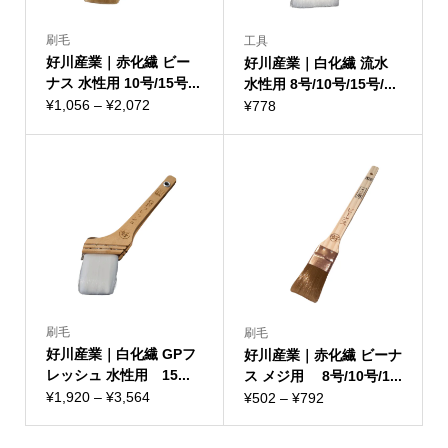
刷毛
工具
好川産業｜赤化繊 ビー
好川産業｜白化繊 流水
ナス 水性用 10号/15号...
水性用 8号/10号/15号/...
価
¥
1,056
–
¥
2,072
¥
778
格
帯:
¥1,056
–
¥2,072
刷毛
刷毛
好川産業｜白化繊 GPフ
好川産業｜赤化繊 ビーナ
レッシュ 水性用 15...
ス メジ用 8号/10号/1...
価
¥
1,920
–
¥
3,564
価
¥
502
–
¥
792
格
格
帯:
帯: