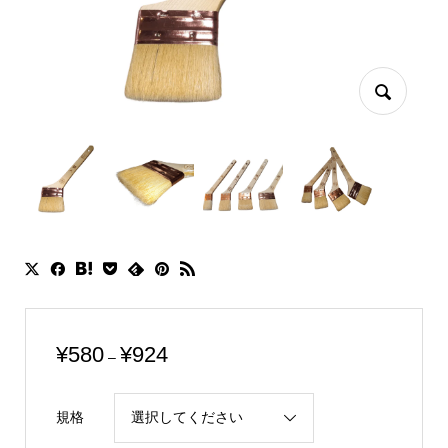
価
¥
580
¥
924
–
格
帯:
規格
¥580