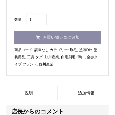
–
¥924
好
数量
川
産
お買い物カゴに追加
業
｜
商品コード:
該当なし
カテゴリー:
刷毛
,
塗装DIY
,
塗
白
装用品
,
工具
タグ:
好川産業
,
白毛刷毛
,
薄口
,
金巻タ
毛
イプ
ブランド:
好川産業
鉄
人
10
号/15
説明
追加情報
号/20
号/25
店長からのコメント
号