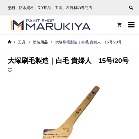
塗料、防水資材、DIY用品、工具、左官材の専門店


工具
塗装用品
大塚刷毛製造｜白毛 貴婦人 15号/20号
大塚刷毛製造｜白毛 貴婦人 15号/20号