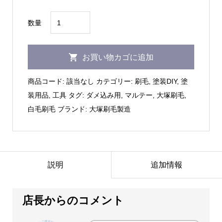
¥2,376
大
数量
塚
刷
お買い物カゴに追加
毛
製
商品コード:
該当なし
カテゴリー:
刷毛
,
塗装DIY
,
塗
造
装用品
,
工具
タグ:
ダメ込み用
,
マルテー
,
大塚刷毛
,
｜
白毛刷毛
ブランド:
大塚刷毛製造
白
毛
貴
婦
説明
追加情報
人
15
店長からのコメント
号/20
号