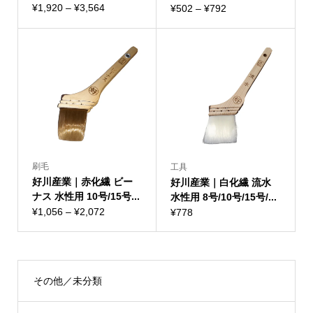
価
¥
1,920
–
¥
3,564
価
¥
502
–
¥
792
格
格
帯:
帯:
¥1,920
¥502
–
–
¥3,564
¥792
刷毛
工具
好川産業｜赤化繊 ビー
好川産業｜白化繊 流水
ナス 水性用 10号/15号...
水性用 8号/10号/15号/...
価
¥
1,056
–
¥
2,072
¥
778
格
帯:
¥1,056
–
その他／未分類
¥2,072