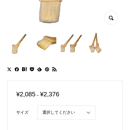
価
¥
2,085
¥
2,376
–
格
帯:
サイズ
¥2,085
–