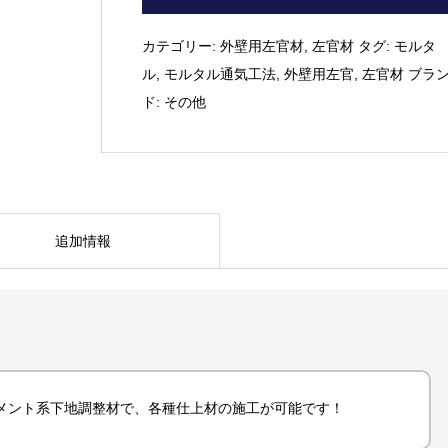
｜
NS
カテゴリー:
外壁用左官材
,
左官材
タグ:
モルタ
ポ
ル
,
モルタル通気工法
,
外壁用左官
,
左官材
ブラ
リ
ド:
その他
マ
ー
ミ
ッ
ク
追加情報
ス
#10
25kg
個
メント系下地調整材で、各種仕上材の施工が可能です！