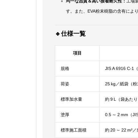
均一な品質＆高い接着耐久性：
工場
す。また、EVA粉末樹脂の含有によ
🔹仕様一覧
項目
規格
JIS A 6916 C
荷姿
25 kg／紙袋（
標準加水量
約 9 L（袋あた
塗厚
0.5 ～ 2 mm（
標準施工面積
約 20 ～ 22 m