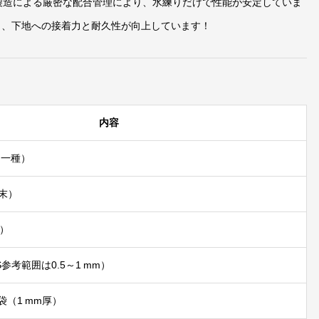
製造による厳密な配合管理により、水練りだけで性能が安定していま
り、下地への接着力と耐久性が向上しています！
内容
-1（一種）
粉末）
り）
JIS参考範囲は0.5～1 mm）
²／袋（1 mm厚）