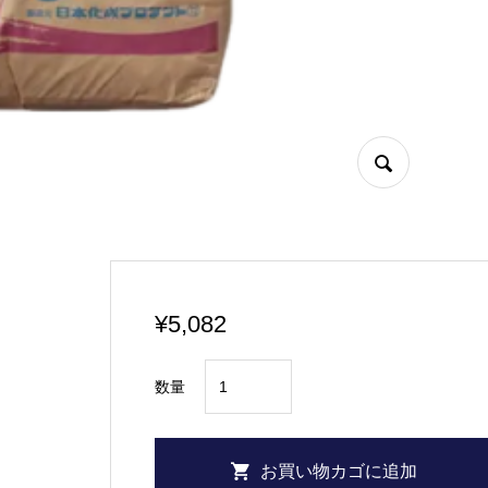
¥
5,082
日
数量
本
化
成
お買い物カゴに追加