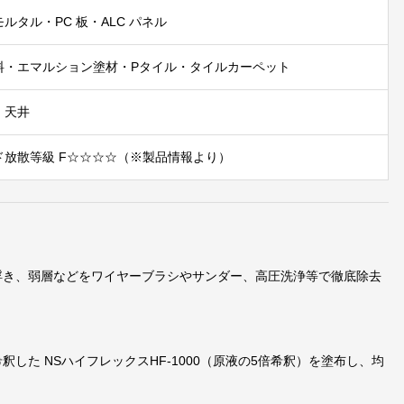
ルタル・PC 板・ALC パネル
料・エマルション塗材・Pタイル・タイルカーペット
・天井
ド放散等級 F☆☆☆☆（※製品情報より）
浮き、弱層などをワイヤーブラシやサンダー、高圧洗浄等で徹底除去
釈した NSハイフレックスHF‑1000（原液の5倍希釈）を塗布し、均