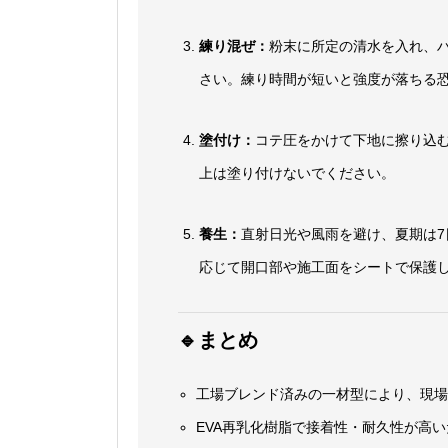
練り混ぜ：
粉末に所定の清水を入れ、
さい。練り時間が短いと強度が落ちる
塗付け：
コテ圧をかけて下地に擦り込
上は塗り付けないでください。
養生：
直射日光や風雨を避け、夏期は7
応じて開口部や施工面をシートで保護
🔹まとめ
工場ブレンド済みの一材型により、現
EVA再乳化樹脂で接着性・耐久性が高