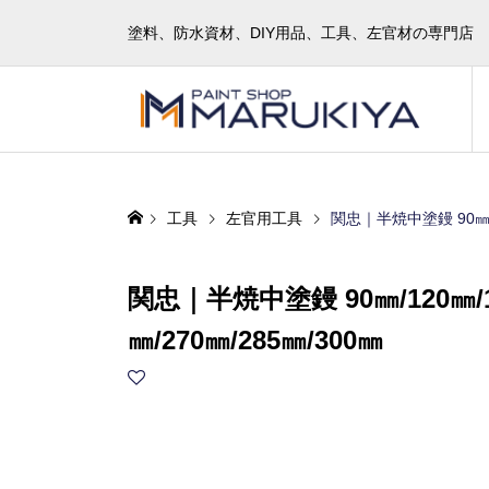
塗料、防水資材、DIY用品、工具、左官材の専門店
工具
左官用工具
関忠｜半焼中塗鏝 90㎜/12
関忠｜半焼中塗鏝 90㎜/120㎜/150
㎜/270㎜/285㎜/300㎜