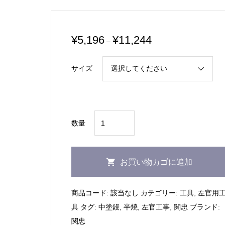
価
¥
5,196
¥
11,244
–
格
帯:
サイズ
¥5,196
–
¥11,244
関
数量
忠
｜
半
お買い物カゴに追加
焼
中
商品コード:
該当なし
カテゴリー:
工具
,
左官用
塗
具
タグ:
中塗鏝
,
半焼
,
左官工事
,
関忠
ブランド:
鏝
関忠