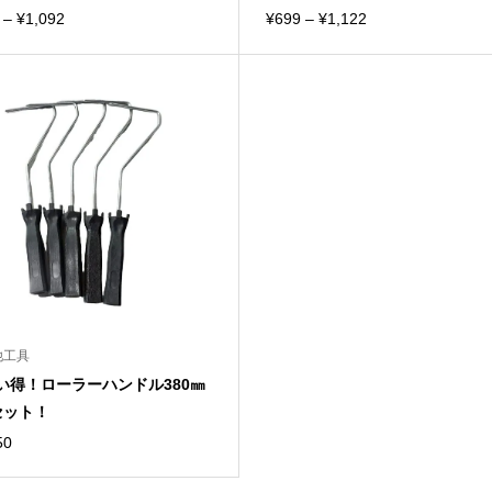
価
価
–
¥
1,092
¥
699
–
¥
1,122
格
格
帯:
帯:
¥660
¥699
–
–
¥1,092
¥1,122
他工具
い得！ローラーハンドル380㎜
セット！
50