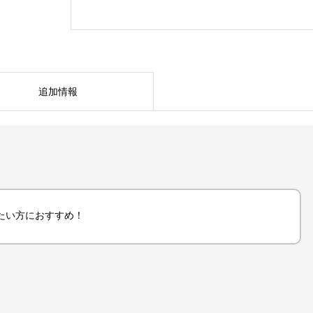
90
㎜/120
㎜/150
㎜/180
㎜/195
追加情報
㎜/210
㎜/225
㎜/240
㎜/255
㎜/270
㎜/285
たい方におすすめ！
㎜/300
㎜
個