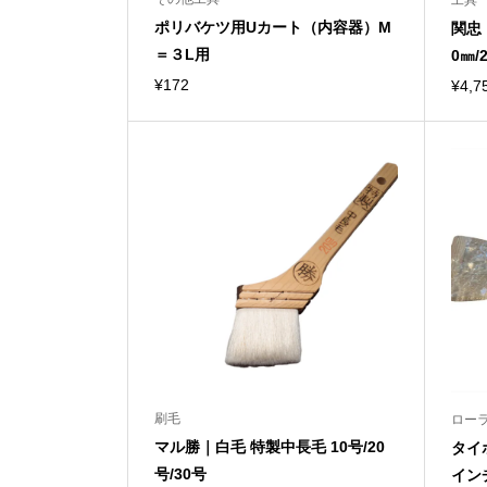
工具
ポリバケツ用Uカート（内容器）M
関忠
＝３L用
0㎜/2
¥
172
¥
4,7
刷毛
ロー
マル勝｜白毛 特製中長毛 10号/20
タイ
号/30号
イン