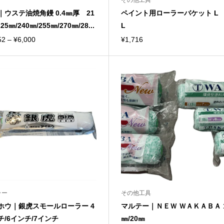
その他工具
｜ウステ油焼角鏝 0.4㎜厚 21
ペイント用ローラーバケット L 
25㎜/240㎜/255㎜/270㎜/28...
L
価
52
–
¥
6,000
¥
1,716
格
帯:
¥4,752
–
¥6,000
ラー
その他工具
ホウ｜銀虎スモールローラー 4
マルテー｜ＮＥＷ ＷＡＫＡＢＡ 
チ/6インチ/7インチ
㎜/20㎜