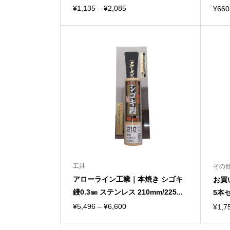
価
¥
1,135
–
¥
2,085
¥
660
格
帯:
¥1,135
–
¥2,085
工具
その
アローライン工業｜本焼き シゴキ
お買
鏝0.3㎜ ステンレス 210mm/225...
5本
価
¥
5,496
–
¥
6,600
¥
1,7
格