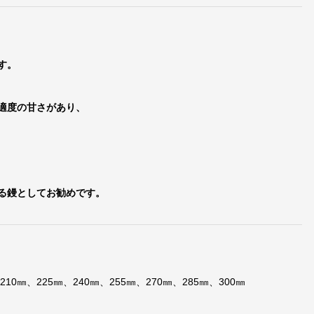
す。
適度の甘さがあり、
る鏝としてお勧めです。
210㎜、225㎜、240㎜、255㎜、270㎜、285㎜、300㎜