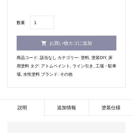
–
¥12,672
ア
数量
ト
ム
お買い物カゴに追加
ペ
イ
商品コード:
該当なし
カテゴリー:
塗料
,
塗装DIY
,
床
ン
用塗料
タグ:
アトムペイント
,
ライン引き
,
工場・駐車
ト
場
,
水性塗料
ブランド:
その他
｜
水
性
ハ
説明
追加情報
塗装仕様
ー
ド
ラ