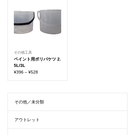
¥1,980
¥699
–
–
¥2,244
¥1,122
その他工具
ペイント用ポリバケツ 2.
5L/3L
価
¥
396
–
¥
528
格
帯:
¥396
–
その他／未分類
¥528
アウトレット