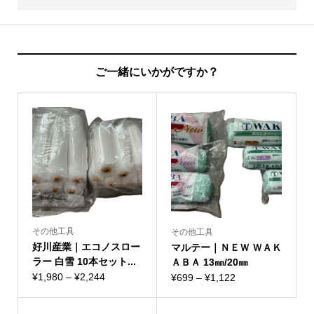
ご一緒にいかがですか？
その他工具
その他工具
好川産業｜エコノスロー
マルテー｜ＮＥＷ ＷＡＫ
ラー 白雪 10本セット...
ＡＢＡ 13㎜/20㎜
価
¥
1,980
–
¥
2,244
価
¥
699
–
¥
1,122
格
格
帯:
帯: