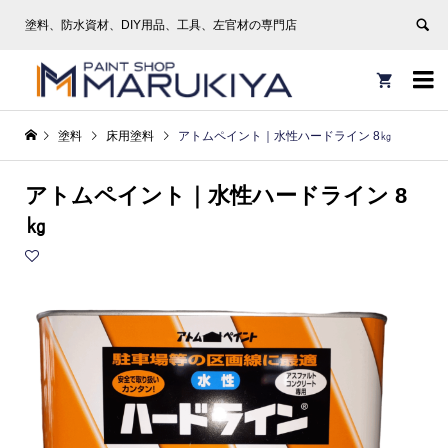
塗料、防水資材、DIY用品、工具、左官材の専門店


塗料
床用塗料
アトムペイント｜水性ハードライン 8㎏
アトムペイント｜水性ハードライン 8
㎏