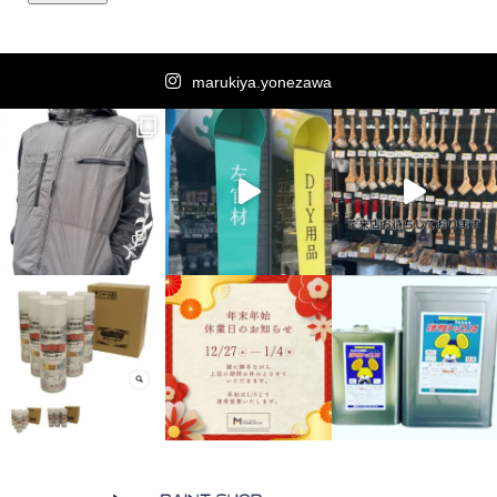
marukiya.yonezawa