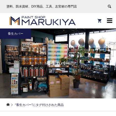
塗料、防水資材、DIY用品、工具、左官材の専門店


養生カバー
養生カバー
“養生カバー”にタグ付けされた商品