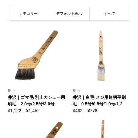
カテゴリー
デフォルト表示
すべて
刷毛
刷毛
井沢｜ゴマ毛 別上カシュー用
井沢｜白毛 メジ用短柄平刷
刷毛 2.0号/2.5号/3.0号
毛 0.5号/0.8号/1.0号/1.2...
価
価
¥
1,122
–
¥
1,452
¥
462
–
¥
778
格
格
帯:
帯:
¥1,122
¥462
–
–