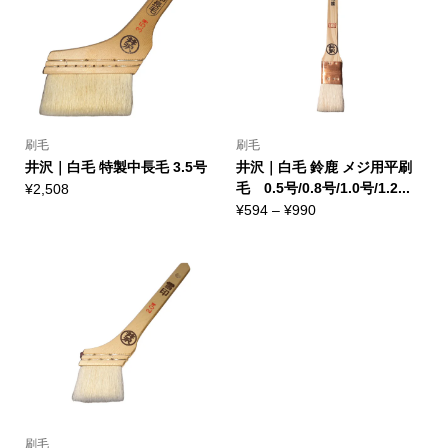
¥1,452
¥778
刷毛
刷毛
井沢｜白毛 特製中長毛 3.5号
井沢｜白毛 鈴鹿 メジ用平刷
毛 0.5号/0.8号/1.0号/1.2...
¥
2,508
価
¥
594
–
¥
990
格
帯:
¥594
–
¥990
刷毛