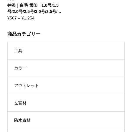
井沢｜白毛 雪印 1.0号/1.5
号/2.0号/2.5号/3.0号/3.5号/...
価
¥
567
–
¥
1,254
格
帯:
商品カテゴリー
¥567
–
¥1,254
工具
カラー
アウトレット
左官材
防水資材