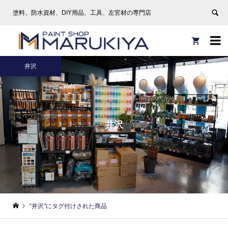
塗料、防水資材、DIY用品、工具、左官材の専門店


井沢
井沢
“井沢”にタグ付けされた商品