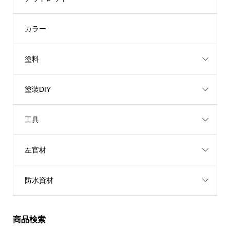
カラー
塗料
塗装DIY
工具
左官材
防水資材
商品検索