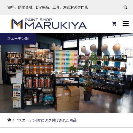
塗料、防水資材、DIY用品、工具、左官材の専門店


スエーデン鋼
スエーデン鋼
“スエーデン鋼”にタグ付けされた商品