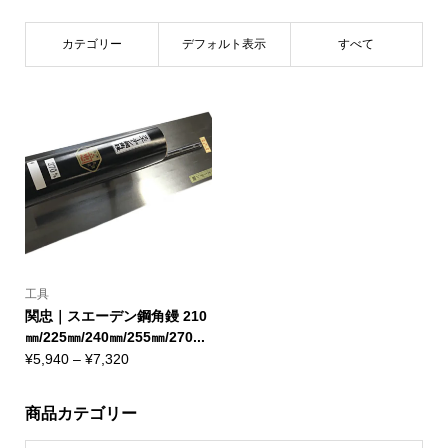
カテゴリー
デフォルト表示
すべて
工具
関忠｜スエーデン鋼角鏝 210
㎜/225㎜/240㎜/255㎜/270...
価
¥
5,940
–
¥
7,320
格
帯:
商品カテゴリー
¥5,940
–