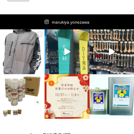
marukiya.yonezawa