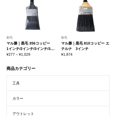
¥528
¥673
刷毛
刷毛
マル勝｜黒毛 356コッピー
マル勝｜黒毛 810コッピー エ
1インチ/2インチ/3インチ/3....
テルナ 3インチ
価
¥
277
–
¥
1,029
¥
1,874
格
帯:
商品カテゴリー
¥277
–
¥1,029
工具
カラー
アウトレット