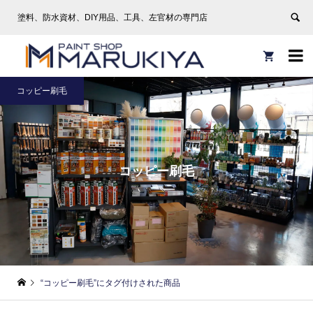
塗料、防水資材、DIY用品、工具、左官材の専門店


コッピー刷毛
コッピー刷毛
“コッピー刷毛”にタグ付けされた商品