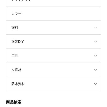
カラー
塗料
塗装DIY
工具
左官材
防水資材
商品検索