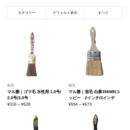
カテゴリー
デフォルト表示
すべて
刷毛
刷毛
マル勝｜ゴマ毛 水性用 1.0号/
マル勝｜混毛 白豚356WNコ
2.0号/3.0号
ッピー 2インチ/3インチ
価
価
¥
316
–
¥
528
¥
594
–
¥
673
格
格
帯:
帯:
¥316
¥594
–
–