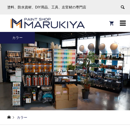
塗料、防水資材、DIY用品、工具、左官材の専門店


カラー
カラー
カラー